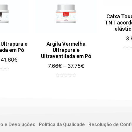
Caixa Tou
TNT acorde
elástic
3.
 Ultrapura e
Argila Vermelha
lada em Pó
Ultrapura e
0
Ultraventilada em Pó
41.60
€
out
7.66
€
–
37.75
€
of
5
0
out
of
5
to e Devoluções
Política da Qualidade
Resolução de Confl