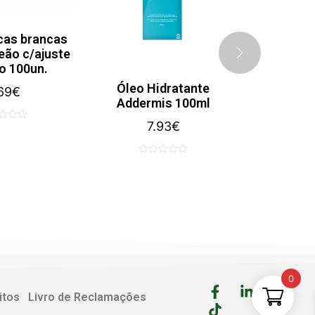
cas brancas
ão c/ajuste
o 100un.
Óleo Hidratante
Varihesive
69
€
Addermis 100ml
7.93
€
2
0
0
out
out
of
of
5
5
0
itos
Livro de Reclamações