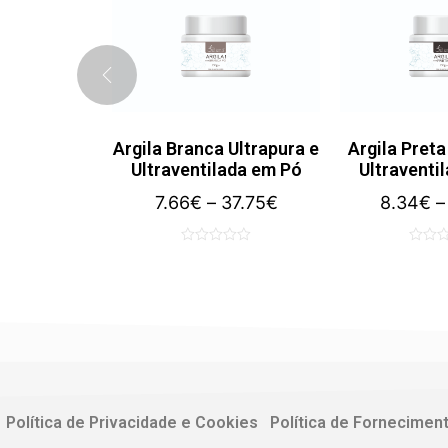
a Ultrapura
Argila Branca Ultrapura e
Argila Preta
lada em Pó
Ultraventilada em Pó
Ultraventi
33.91
€
7.66
€
–
37.75
€
8.34
€
–
0
0
out
out
of
of
5
5
Política de Privacidade e Cookies
Política de Fornecimen