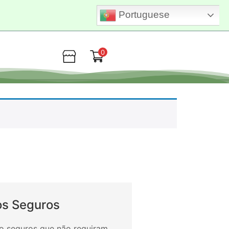
Portuguese
0
Loja
s Seguros
 seguros que não requiram