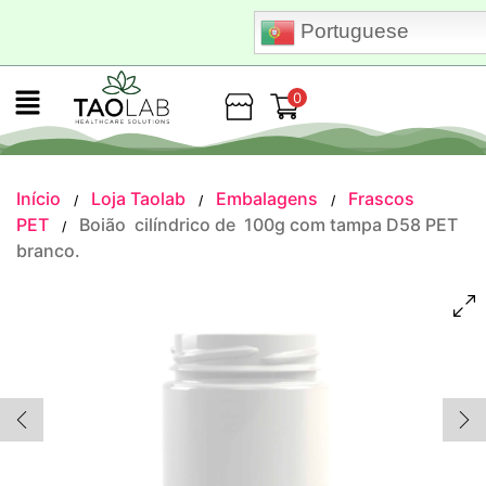
Portuguese
0
Loja
Início
Loja Taolab
Embalagens
Frascos
/
/
/
PET
Boião cilíndrico de 100g com tampa D58 PET
/
branco.