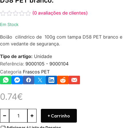
D58 PET branco.
(
0
avaliações de clientes)
Avaliação
Em Stock
0
de
Boião cilindrico de 100g com tampa D58 PET branco e
5
com vedante de segurança.
Tipo de artigo:
Unidade
Referência:
9000105 - 9000104
Categoria
Frascos PET
0.74
€
+ Carrinho
Adicionar á Lista de Desejos