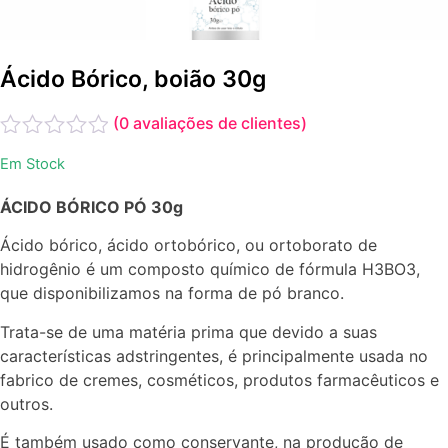
Ácido Bórico, boião 30g
(
0
avaliações de clientes)
Avaliação
Em Stock
0
de
ÁCIDO BÓRICO PÓ 30g
5
Ácido bórico, ácido ortobórico, ou ortoborato de
hidrogênio é um composto químico de fórmula H3BO3,
que disponibilizamos na forma de pó branco.
Trata-se de uma matéria prima que devido a suas
características adstringentes, é principalmente usada no
fabrico de cremes, cosméticos, produtos farmacêuticos e
outros.
É também usado como conservante, na produção de