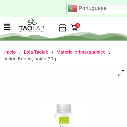
Portuguese
0
Loja
Início
Loja Taolab
Matéria-prima/químico
/
/
/
Ácido Bórico, boião 30g