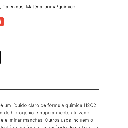
,
Galénicos
,
Matéria-prima/químico
é um líquido claro de fórmula química H2O2,
do de hidrogénio é popularmente utilizado
 e eliminar manchas. Outros usos incluem o
dentário, na forma de peróxido de carbamida