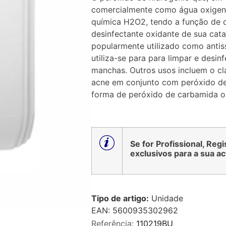
0
comercialmente como água oxigena
de
5
química H2O2, tendo a função de d
desinfectante oxidante de sua cata
popularmente utilizado como antis
utiliza-se para para limpar e desin
manchas. Outros usos incluem o cl
acne em conjunto com peróxido de 
forma de peróxido de carbamida ou
Se for Profissional, Reg
exclusivos para a sua ac
Tipo de artigo:
Unidade
EAN: 5600935302962
Referência:
110219BU