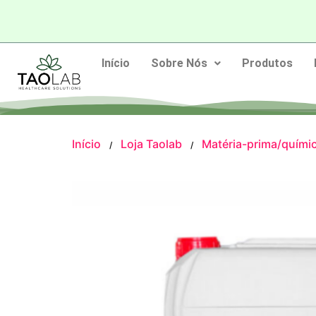
Início
Sobre Nós
Produtos
Início
Loja Taolab
Matéria-prima/quími
/
/