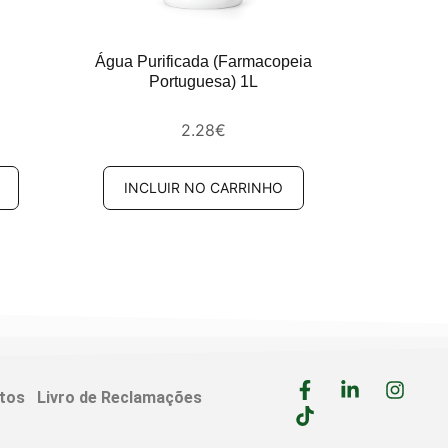
Água Purificada (Farmacopeia
Portuguesa) 1L
2.28
€
INCLUIR NO CARRINHO
INCL
itos
Livro de Reclamações