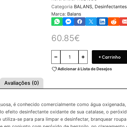
Categoria
BALANS
,
Desinfectantes
Marca:
Balans
60.85
€
+ Carrinho
Adicionar á Lista de Desejos
Avaliações (0)
quosa, é conhecido comercialmente como água oxigenada, 
lo efeito desinfectante oxidante de sua catalase, o peróxi
utiliza-se para para limpar e desinfectar, branquear roupa
ne em conjunto com peróxido de benzoilo, no clareamento 