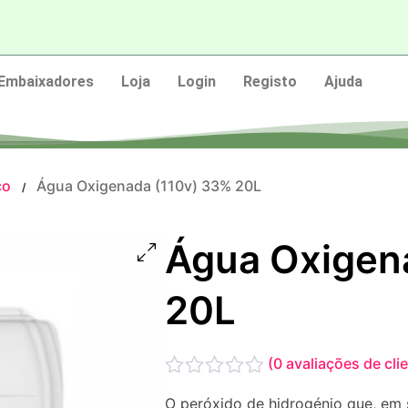
Embaixadores
Loja
Login
Registo
Ajuda
co
Água Oxigenada (110v) 33% 20L
/
Água Oxigen
20L
(
0
avaliações de cli
Avaliação
O peróxido de hidrogénio que, em