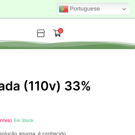
Portuguese
0
Loja
ada (110v) 33%
entes)
Em Stock
 solução aquosa, é conhecido