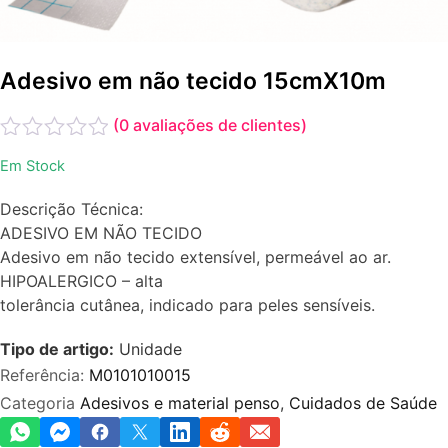
Adesivo em não tecido 15cmX10m
(
0
avaliações de clientes)
Avaliação
Em Stock
0
de
Descrição Técnica:
5
ADESIVO EM NÃO TECIDO
Adesivo em não tecido extensível, permeável ao ar.
HIPOALERGICO – alta
tolerância cutânea, indicado para peles sensíveis.
Tipo de artigo:
Unidade
Referência:
M0101010015
Categoria
Adesivos e material penso
,
Cuidados de Saúde