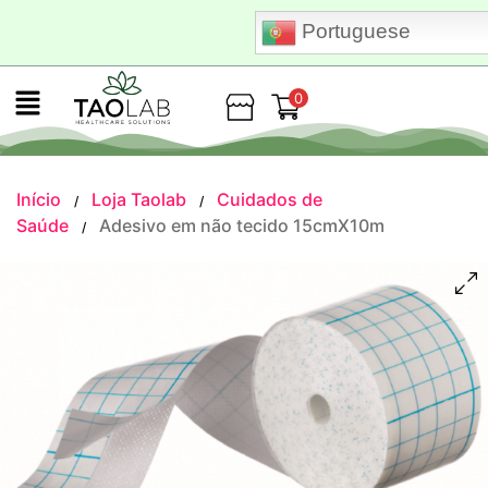
Portuguese
0
Loja
Início
Loja Taolab
Cuidados de
/
/
Saúde
Adesivo em não tecido 15cmX10m
/