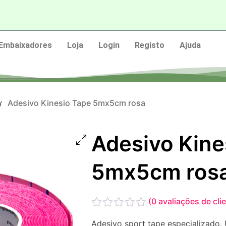
Embaixadores
Loja
Login
Registo
Ajuda
Adesivo Kinesio Tape 5mx5cm rosa
/
Adesivo Kine
5mx5cm ros
(
0
avaliações de cli
Avaliação
Adesivo sport tape especializado