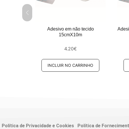
do 10cmx10m
Adesivo em não tecido
Ades
15cmX10m
4.20
€
RINHO
INCLUIR NO CARRINHO
Política de Privacidade e Cookies
Política de Fornecimen