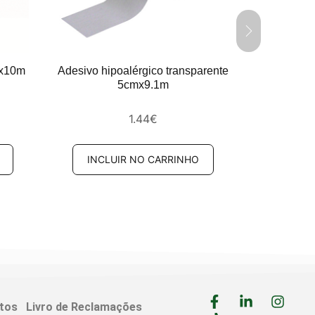
mx10m
Adesivo hipoalérgico transparente
Adesivo 
5cmx9.1m
1.44
€
INCLUIR NO CARRINHO
INCL
itos
Livro de Reclamações