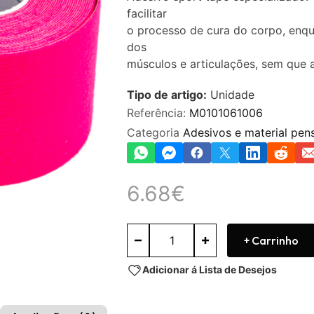
0
facilitar
de
5
o processo de cura do corpo, enq
dos
músculos e articulações, sem que a
Tipo de artigo:
Unidade
Referência:
M0101061006
Categoria
Adesivos e material pen
6.68
€
+ Carrinho
Adicionar á Lista de Desejos