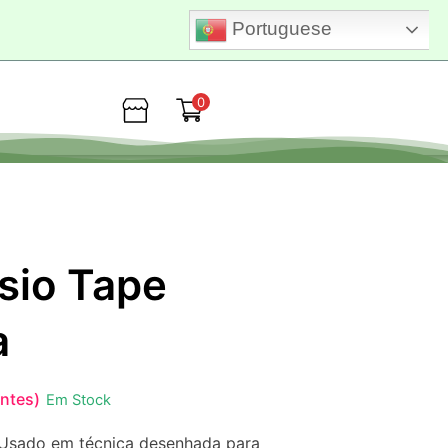
Portuguese
0
Loja
sio Tape
a
entes)
Em Stock
. Usado em técnica desenhada para