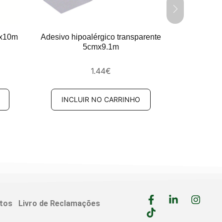
mx10m
Adesivo hipoalérgico transparente
Adesivo 
5cmx9.1m
1.44
€
INCLUIR NO CARRINHO
INCL
itos
Livro de Reclamações