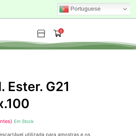
Portuguese
0
Loja
. Ester. G21
x.100
entes)
Em Stock
escartável utilizada para amostras e os