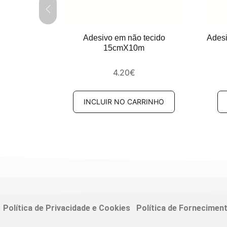
do 10cmx10m
Adesivo em não tecido
Ades
15cmX10m
4.20
€
RINHO
INCLUIR NO CARRINHO
Política de Privacidade e Cookies
Política de Fornecimen