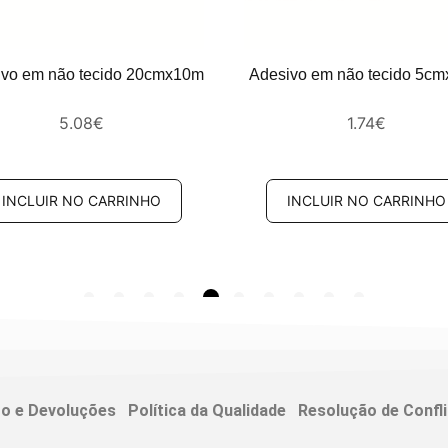
ivo em não tecido 20cmx10m
Adesivo em não tecido 5c
5.08
€
1.74
€
INCLUIR NO CARRINHO
INCLUIR NO CARRINHO
to e Devoluções
Política da Qualidade
Resolução de Confl