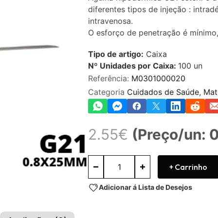
0
diferentes tipos de injeção : intra
de
5
intravenosa.
O esforço de penetração é mínimo,
Tipo de artigo:
Caixa
Nº Unidades por Caixa:
100
un
Referência:
M0301000020
Categoria
Cuidados de Saúde
,
Mat
2.55
€
(Preço/un: 
+ Carrinho
Adicionar á Lista de Desejos