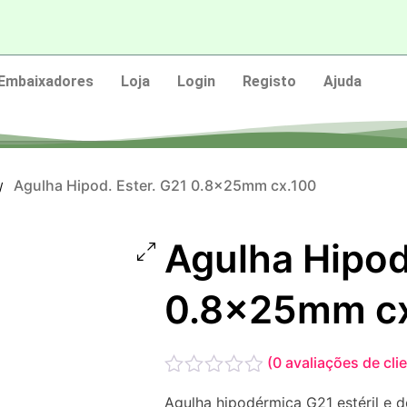
Embaixadores
Loja
Login
Registo
Ajuda
Agulha Hipod. Ester. G21 0.8x25mm cx.100
/
Agulha Hipod
0.8x25mm c
(
0
avaliações de cli
Avaliação
Agulha hipodérmica G21 estéril e d