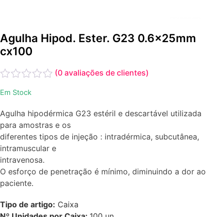
Agulha Hipod. Ester. G23 0.6x25mm
cx100
(
0
avaliações de clientes)
Avaliação
Em Stock
0
de
Agulha hipodérmica G23 estéril e descartável utilizada
5
para amostras e os
diferentes tipos de injeção : intradérmica, subcutânea,
intramuscular e
intravenosa.
O esforço de penetração é mínimo, diminuindo a dor ao
paciente.
Tipo de artigo:
Caixa
Nº Unidades por Caixa:
100
un