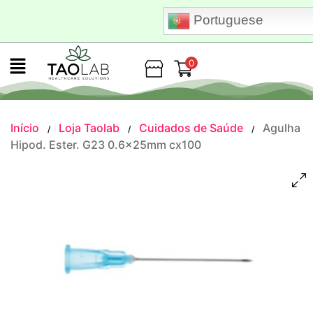
Portuguese
0
Loja
Início
Loja Taolab
Cuidados de Saúde
Agulha
/
/
/
Hipod. Ester. G23 0.6x25mm cx100