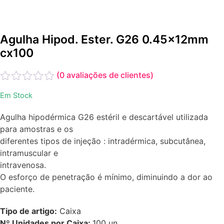
Agulha Hipod. Ester. G26 0.45x12mm
cx100
(
0
avaliações de clientes)
Avaliação
Em Stock
0
de
Agulha hipodérmica G26 estéril e descartável utilizada
5
para amostras e os
diferentes tipos de injeção : intradérmica, subcutânea,
intramuscular e
intravenosa.
O esforço de penetração é mínimo, diminuindo a dor ao
paciente.
Tipo de artigo:
Caixa
Nº Unidades por Caixa:
100
un