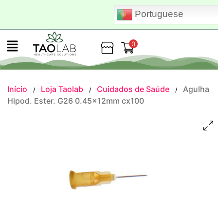
Portuguese
0
Loja
Início
Loja Taolab
Cuidados de Saúde
Agulha
/
/
/
Hipod. Ester. G26 0.45x12mm cx100