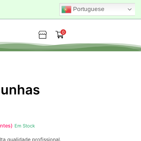
Portuguese
0
Loja
a unhas
entes)
Em Stock
lta qualidade profissional.