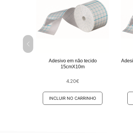
do 10cmx10m
Adesivo em não tecido
Ades
15cmX10m
4.20
€
RINHO
INCLUIR NO CARRINHO