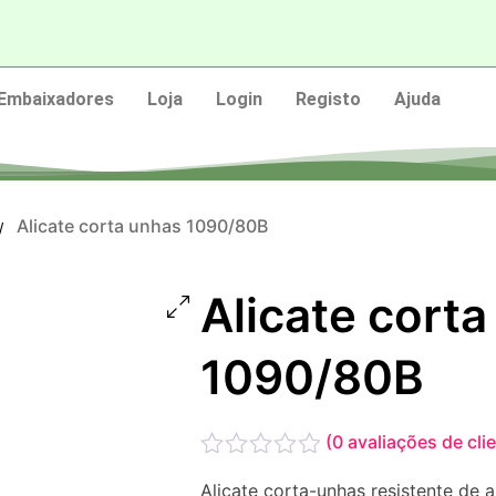
Embaixadores
Loja
Login
Registo
Ajuda
Alicate corta unhas 1090/80B
/
Alicate cort
1090/80B
(
0
avaliações de cli
Avaliação
Alicate corta-unhas resistente de a