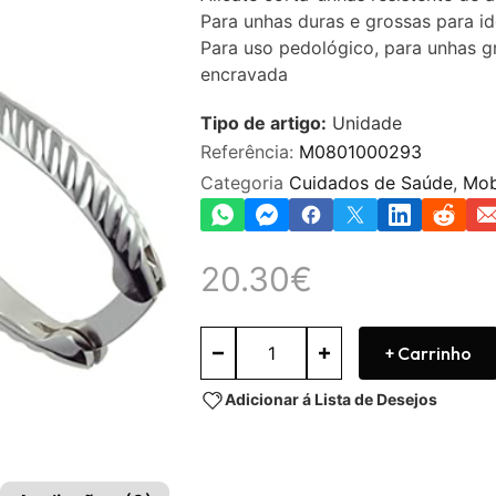
0
Para unhas duras e grossas para id
de
5
Para uso pedológico, para unhas g
encravada
Tipo de artigo:
Unidade
Referência:
M0801000293
Categoria
Cuidados de Saúde
,
Mob
20.30
€
+ Carrinho
Adicionar á Lista de Desejos