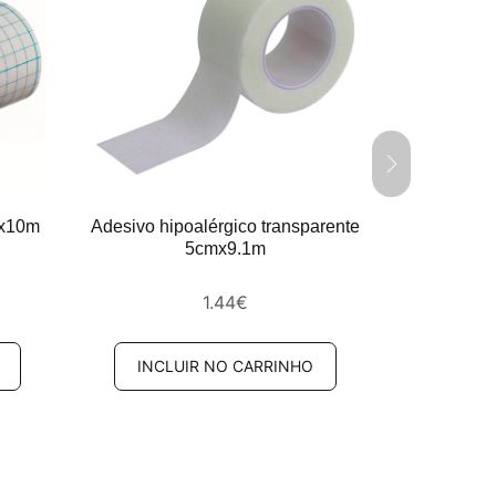
mx10m
Adesivo hipoalérgico transparente
Adesivo 
5cmx9.1m
1.44
€
INCLUIR NO CARRINHO
INCL