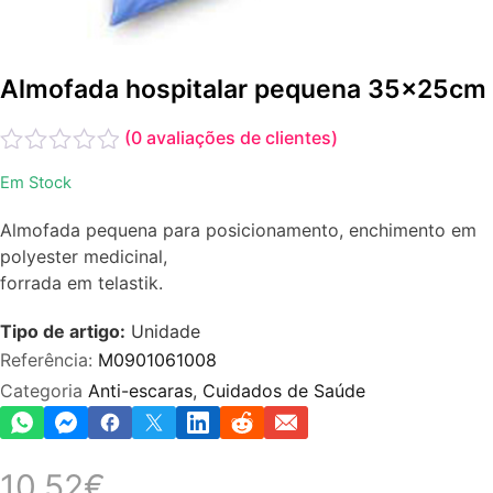
Almofada hospitalar pequena 35x25cm
(
0
avaliações de clientes)
Avaliação
Em Stock
0
de
Almofada pequena para posicionamento, enchimento em
5
polyester medicinal,
forrada em telastik.
Tipo de artigo:
Unidade
Referência:
M0901061008
Categoria
Anti-escaras
,
Cuidados de Saúde
10.52
€