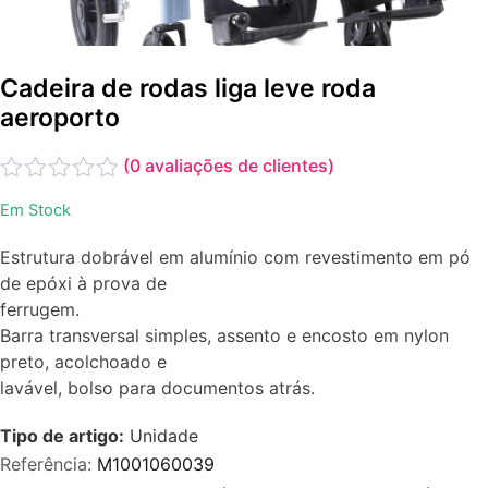
Cadeira de rodas liga leve roda
aeroporto
(
0
avaliações de clientes)
Avaliação
Em Stock
0
de
Estrutura dobrável em alumínio com revestimento em pó
5
de epóxi à prova de
ferrugem.
Barra transversal simples, assento e encosto em nylon
preto, acolchoado e
lavável, bolso para documentos atrás.
Tipo de artigo:
Unidade
Referência:
M1001060039