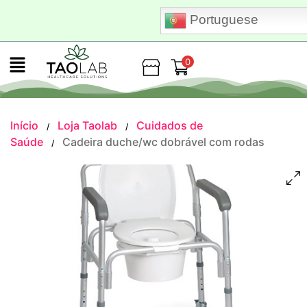
Portuguese
0
Loja
Início
Loja Taolab
Cuidados de
/
/
Saúde
Cadeira duche/wc dobrável com rodas
/