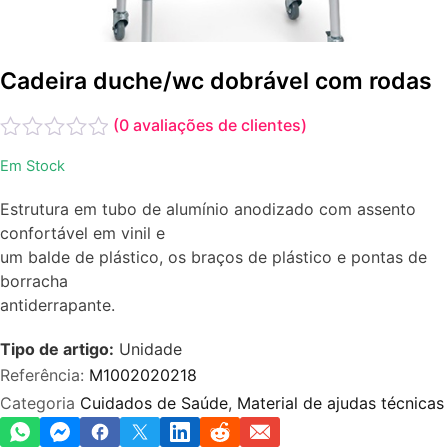
Cadeira duche/wc dobrável com rodas
(
0
avaliações de clientes)
Avaliação
Em Stock
0
de
Estrutura em tubo de alumínio anodizado com assento
5
confortável em vinil e
um balde de plástico, os braços de plástico e pontas de
borracha
antiderrapante.
Tipo de artigo:
Unidade
Referência:
M1002020218
Categoria
Cuidados de Saúde
,
Material de ajudas técnicas