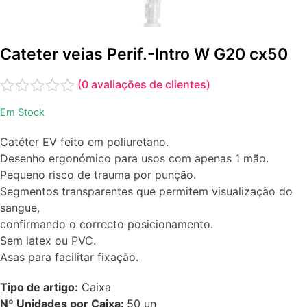
Cateter veias Perif.-Intro W G20 cx50
(
0
avaliações de clientes)
Avaliação
Em Stock
0
de
Catéter EV feito em poliuretano.
5
Desenho ergonómico para usos com apenas 1 mão.
Pequeno risco de trauma por punção.
Segmentos transparentes que permitem visualização do
sangue,
confirmando o correcto posicionamento.
Sem latex ou PVC.
Asas para facilitar fixação.
Tipo de artigo:
Caixa
Nº Unidades por Caixa:
50
un