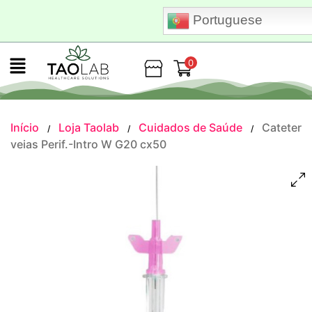
Portuguese
0
Loja
Início
Loja Taolab
Cuidados de Saúde
Cateter
/
/
/
veias Perif.-Intro W G20 cx50