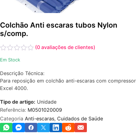
Colchão Anti escaras tubos Nylon
s/comp.
(
0
avaliações de clientes)
Avaliação
Em Stock
0
de
Descrição Técnica:
5
Para reposição em colchão anti-escaras com compressor
Excel 4000.
Tipo de artigo:
Unidade
Referência:
M0501020009
Categoria
Anti-escaras
,
Cuidados de Saúde