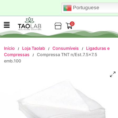
Portuguese
0
Loja
Início
Loja Taolab
Consumíveis
Ligaduras e
/
/
/
Compressas
Compressa TNT n/Est.7.5×7.5
/
emb.100