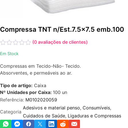
Compressa TNT n/Est.7.5x7.5 emb.100
(
0
avaliações de clientes)
Avaliação
Em Stock
0
de
Compressas em Tecido-Não- Tecido.
5
Absorventes, e permeáveis ao ar.
Tipo de artigo:
Caixa
Nº Unidades por Caixa:
100
un
Referência:
M0102020059
Adesivos e material penso
,
Consumíveis
,
Categoria
Cuidados de Saúde
,
Ligaduras e Compressas