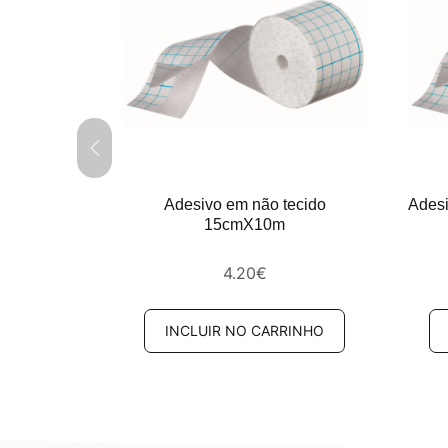
do 10cmx10m
Adesivo em não tecido
Ades
15cmX10m
4.20
€
RINHO
INCLUIR NO CARRINHO