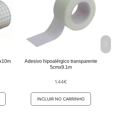
mx10m
Adesivo hipoalérgico transparente
Adesivo 
5cmx9.1m
1.44
€
INCLUIR NO CARRINHO
INCL