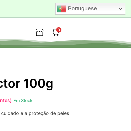
Portuguese
0
Loja
ctor 100g
entes)
Em Stock
 cuidado e a proteção de peles