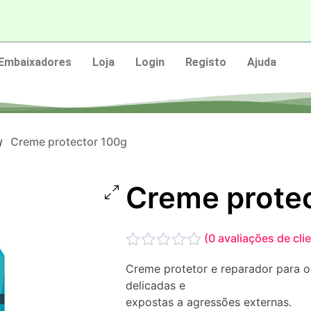
Embaixadores
Loja
Login
Registo
Ajuda
Creme protector 100g
/
Creme prote
(
0
avaliações de cli
Avaliação
Creme protetor e reparador para o
0
delicadas e
de
5
expostas a agressões externas.