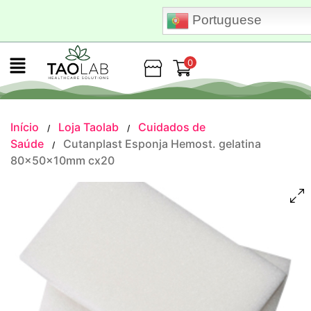
Portuguese
0
Loja
Início
Loja Taolab
Cuidados de
/
/
Saúde
Cutanplast Esponja Hemost. gelatina
/
80x50x10mm cx20