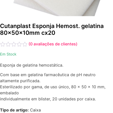
Cutanplast Esponja Hemost. gelatina
80x50x10mm cx20
(
0
avaliações de clientes)
Avaliação
Em Stock
0
de
Esponja de gelatina hemostática.
5
Com base em gelatina farmacêutica de pH neutro
altamente purificada.
Esterilizado por gama, de uso único, 80 x 50 x 10 mm,
embalado
individualmente em blister, 20 unidades por caixa.
Tipo de artigo:
Caixa