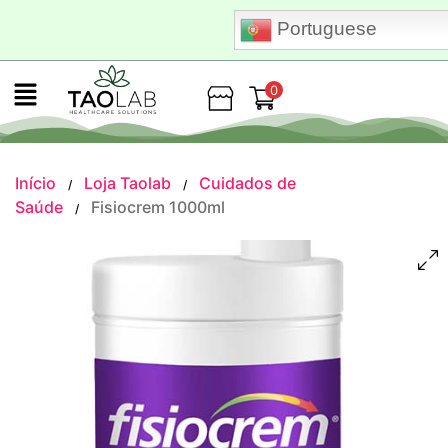
Portuguese
0
Loja
Início
Loja Taolab
Cuidados de
/
/
Saúde
Fisiocrem 1000ml
/