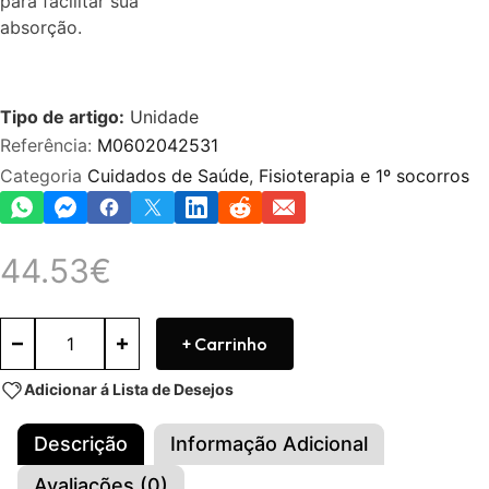
para facilitar sua
absorção.
Tipo de artigo:
Unidade
Referência:
M0602042531
Categoria
Cuidados de Saúde
,
Fisioterapia e 1º socorros
44.53
€
+ Carrinho
Adicionar á Lista de Desejos
Descrição
Informação Adicional
Avaliações (0)