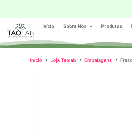
Início
Sobre Nós
Produtos
Início
Loja Taolab
Embalagens
Fras
/
/
/