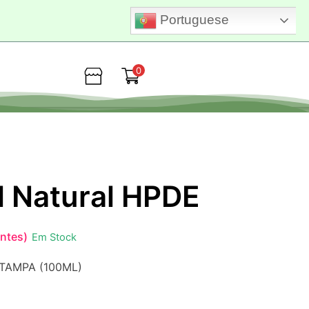
Portuguese
0
Loja
l Natural HPDE
entes)
Em Stock
TAMPA (100ML)