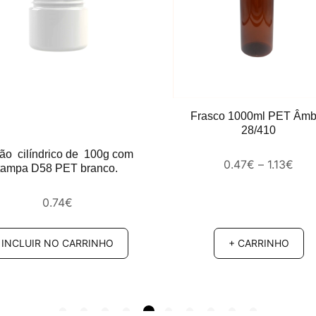
Frasco 1000ml PET Âmb
28/410
ão cilíndrico de 100g com
0.47
€
–
1.13
€
tampa D58 PET branco.
0.74
€
INCLUIR NO CARRINHO
+ CARRINHO