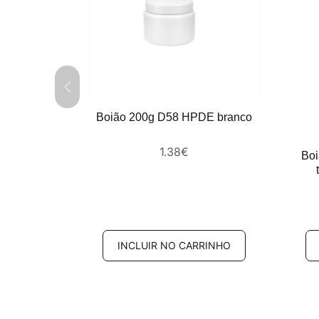
Boião 200g D58 HPDE branco
1.38
€
118ml PP
Boi
RINHO
INCLUIR NO CARRINHO