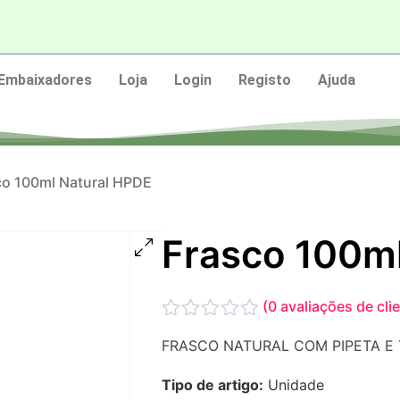
Embaixadores
Loja
Login
Registo
Ajuda
co 100ml Natural HPDE
Frasco 100m
(
0
avaliações de cli
Avaliação
FRASCO NATURAL COM PIPETA E 
0
de
Tipo de artigo:
Unidade
5