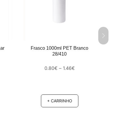
ar
Frasco 1000ml PET Branco
Frasco 12
28/410
0.80
€
–
1.46
€
+ CARRINHO
INCL