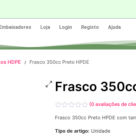
Embaixadores
Loja
Login
Registo
Ajuda
cos HDPE
Frasco 350cc Preto HPDE
/
Frasco 350c
(
0
avaliações de cli
Avaliação
Frasco 350cc Preto HPDE com tamp
0
de
Tipo de artigo:
Unidade
5