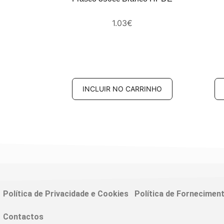
1.03
€
l HPDE com
ta gotas
RINHO
INCLUIR NO CARRINHO
Política de Privacidade e Cookies
Política de Fornecimen
Contactos