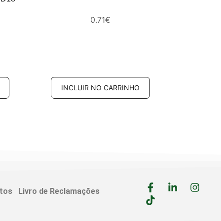
H
0.71
€
INCLUIR NO CARRINHO
itos
Livro de Reclamações