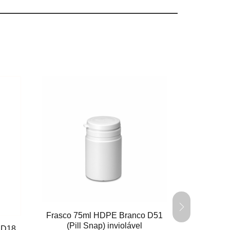
Frasco 75ml HDPE Branco D51
(Pill Snap) inviolável
 D18
Frasco C