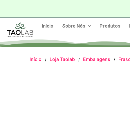
Início
Sobre Nós
Produtos
Início
Loja Taolab
Embalagens
Fras
/
/
/