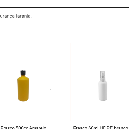
rança laranja.
Frasco 60ml HDPE branco
Frasco 500cc Amarelo