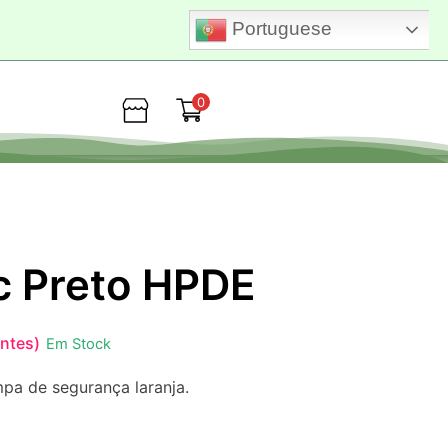
Portuguese
0
Loja
c Preto HPDE
entes)
Em Stock
a de segurança laranja.