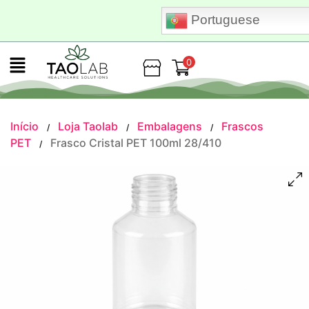
Portuguese
0
Loja
Início
Loja Taolab
Embalagens
Frascos
/
/
/
PET
Frasco Cristal PET 100ml 28/410
/