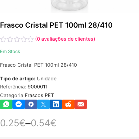
Frasco Cristal PET 100ml 28/410
(
0
avaliações de clientes)
Avaliação
Em Stock
0
de
Frasco Cristal PET 100ml 28/410
5
Tipo de artigo:
Unidade
Referência:
9000011
Categoria
Frascos PET
–
0.25
€
0.54
€