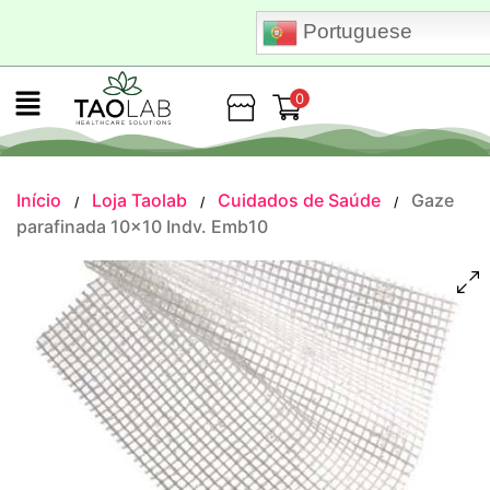
Portuguese
0
Loja
Início
Loja Taolab
Cuidados de Saúde
Gaze
/
/
/
parafinada 10×10 Indv. Emb10