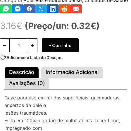
Categoria
Adesivos e material penso
,
Cuidados de Saúde
3.16
€
(Preço/un: 0.32€)
+ Carrinho
Adicionar á Lista de Desejos
Descrição
Informação Adicional
Avaliações (0)
Gaze para uso em feridas superficiais, queimaduras,
enxertos de pele e
lesões traumáticas.
Feita em 100% algodão de malha aberta tecer Leno,
impregnado com