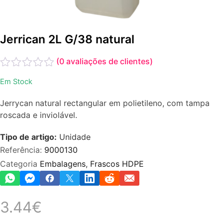
Jerrican 2L G/38 natural
(
0
avaliações de clientes)
Avaliação
Em Stock
0
de
Jerrycan natural rectangular em polietileno, com tampa
5
roscada e inviolável.
Tipo de artigo:
Unidade
Referência:
9000130
Categoria
Embalagens
,
Frascos HDPE
3.44
€