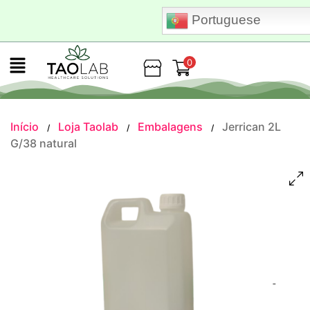
Portuguese
0
Loja
Início
Loja Taolab
Embalagens
Jerrican 2L
/
/
/
G/38 natural