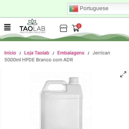
Portuguese
0
Loja
Início
Loja Taolab
Embalagens
Jerrican
/
/
/
5000ml HPDE Branco com ADR