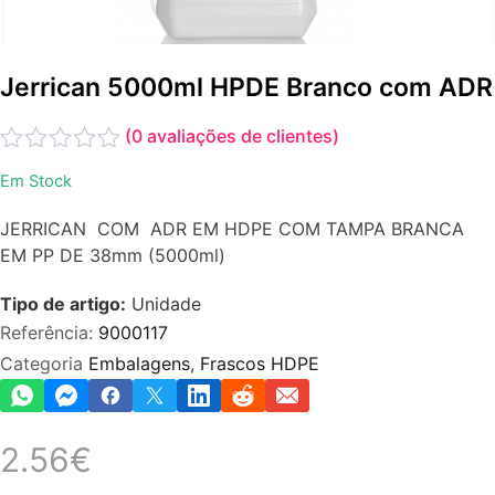
Jerrican 5000ml HPDE Branco com ADR
(
0
avaliações de clientes)
Avaliação
Em Stock
0
de
JERRICAN COM ADR EM HDPE COM TAMPA BRANCA
5
EM PP DE 38mm (5000ml)
Tipo de artigo:
Unidade
Referência:
9000117
Categoria
Embalagens
,
Frascos HDPE
2.56
€