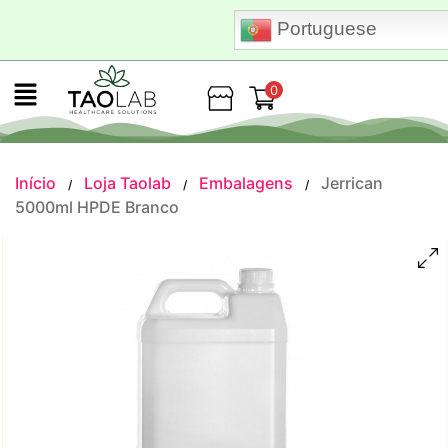
Portuguese
0
Loja
Início
Loja Taolab
Embalagens
Jerrican
/
/
/
5000ml HPDE Branco