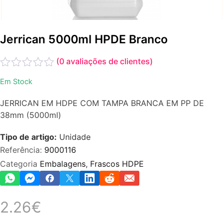
Jerrican 5000ml HPDE Branco
(
0
avaliações de clientes)
Avaliação
Em Stock
0
de
JERRICAN EM HDPE COM TAMPA BRANCA EM PP DE
5
38mm (5000ml)
Tipo de artigo:
Unidade
Referência:
9000116
Categoria
Embalagens
,
Frascos HDPE
2.26
€