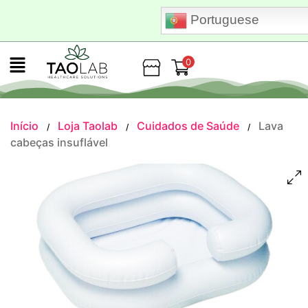
Portuguese
0
Loja
Início
Loja Taolab
Cuidados de Saúde
Lava
/
/
/
cabeças insuflável