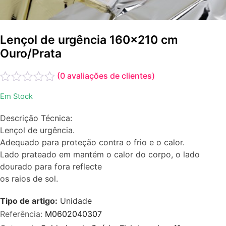
Lençol de urgência 160x210 cm
Ouro/Prata
(
0
avaliações de clientes)
Avaliação
Em Stock
0
de
Descrição Técnica:
5
Lençol de urgência.
Adequado para proteção contra o frio e o calor.
Lado prateado em mantém o calor do corpo, o lado
dourado para fora reflecte
os raios de sol.
Tipo de artigo:
Unidade
Referência:
M0602040307