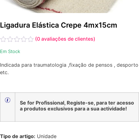
Ligadura Elástica Crepe 4mx15cm
(
0
avaliações de clientes)
Avaliação
Em Stock
0
de
Indicada para traumatologia ,fixação de pensos , desporto
5
etc.
Se for Profissional, Registe-se, para ter acesso
a produtos exclusivos para a sua actividade!
Tipo de artigo:
Unidade