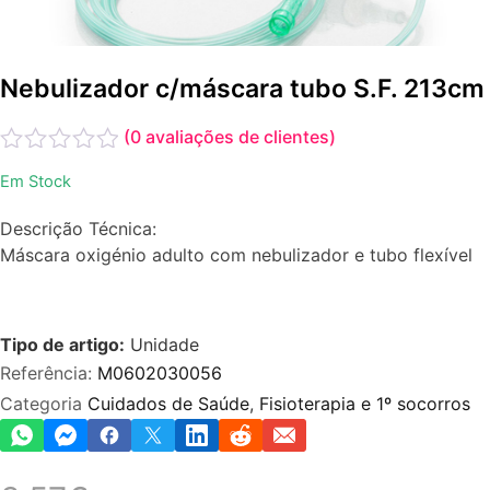
Nebulizador c/máscara tubo S.F. 213cm
(
0
avaliações de clientes)
Avaliação
Em Stock
0
de
Descrição Técnica:
5
Máscara oxigénio adulto com nebulizador e tubo flexível
Tipo de artigo:
Unidade
Referência:
M0602030056
Categoria
Cuidados de Saúde
,
Fisioterapia e 1º socorros