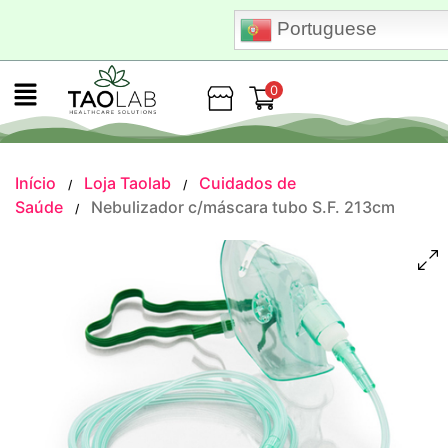
Portuguese
0
Loja
Início
Loja Taolab
Cuidados de
/
/
Saúde
Nebulizador c/máscara tubo S.F. 213cm
/