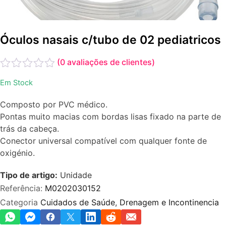
Óculos nasais c/tubo de 02 pediatricos
(
0
avaliações de clientes)
Avaliação
Em Stock
0
de
Composto por PVC médico.
5
Pontas muito macias com bordas lisas fixado na parte de
trás da cabeça.
Conector universal compatível com qualquer fonte de
oxigénio.
Tipo de artigo:
Unidade
Referência:
M0202030152
Categoria
Cuidados de Saúde
,
Drenagem e Incontinencia