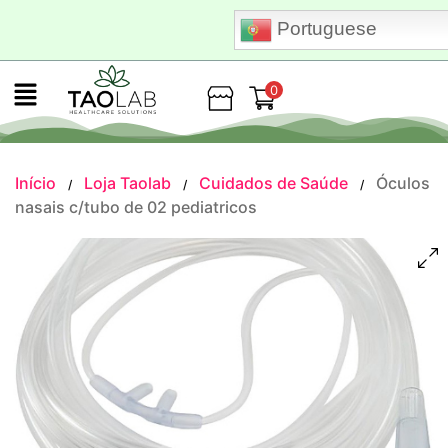
Portuguese
0
Loja
Início
Loja Taolab
Cuidados de Saúde
Óculos
/
/
/
nasais c/tubo de 02 pediatricos