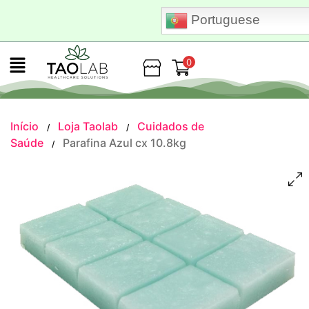
Portuguese
0
Loja
Início
Loja Taolab
Cuidados de
/
/
Saúde
Parafina Azul cx 10.8kg
/