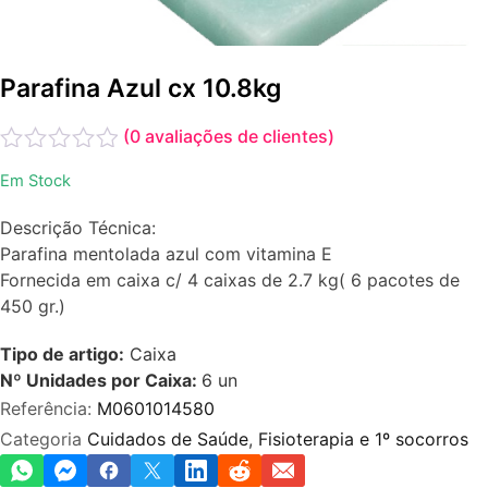
Parafina Azul cx 10.8kg
(
0
avaliações de clientes)
Avaliação
Em Stock
0
de
Descrição Técnica:
5
Parafina mentolada azul com vitamina E
Fornecida em caixa c/ 4 caixas de 2.7 kg( 6 pacotes de
450 gr.)
Tipo de artigo:
Caixa
Nº Unidades por Caixa:
6
un
Referência:
M0601014580
Categoria
Cuidados de Saúde
,
Fisioterapia e 1º socorros