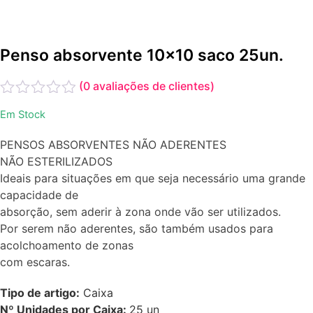
Penso absorvente 10x10 saco 25un.
(
0
avaliações de clientes)
Avaliação
Em Stock
0
de
PENSOS ABSORVENTES NÃO ADERENTES
5
NÃO ESTERILIZADOS
Ideais para situações em que seja necessário uma grande
capacidade de
absorção, sem aderir à zona onde vão ser utilizados.
Por serem não aderentes, são também usados para
acolchoamento de zonas
com escaras.
Tipo de artigo:
Caixa
Nº Unidades por Caixa:
25
un