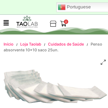
Portuguese
0
Loja
Início
Loja Taolab
Cuidados de Saúde
Penso
/
/
/
absorvente 10×10 saco 25un.