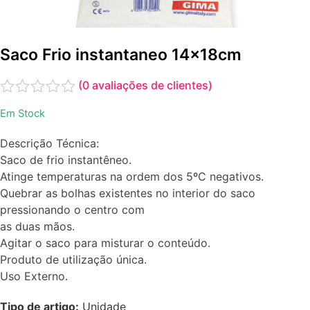
Saco Frio instantaneo 14x18cm
(
0
avaliações de clientes)
Avaliação
Em Stock
0
de
Descrição Técnica:
5
Saco de frio instantêneo.
Atinge temperaturas na ordem dos 5ºC negativos.
Quebrar as bolhas existentes no interior do saco
pressionando o centro com
as duas mãos.
Agitar o saco para misturar o conteúdo.
Produto de utilização única.
Uso Externo.
Tipo de artigo:
Unidade