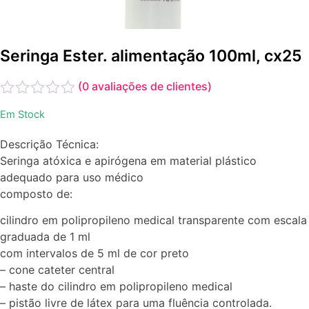
Seringa Ester. alimentação 100ml, cx25
(
0
avaliações de clientes)
Avaliação
Em Stock
0
de
Descrição Técnica:
5
Seringa atóxica e apirógena em material plástico
adequado para uso médico
composto de:
cilindro em polipropileno medical transparente com escala
graduada de 1 ml
com intervalos de 5 ml de cor preto
– cone cateter central
– haste do cilindro em polipropileno medical
– pistão livre de látex para uma fluência controlada.