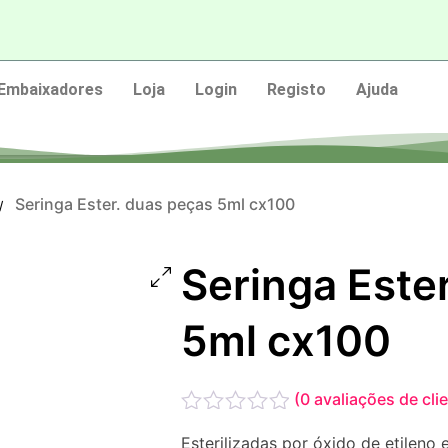
Embaixadores
Loja
Login
Registo
Ajuda
Seringa Ester. duas peças 5ml cx100
/
Seringa Este
5ml cx100
(
0
avaliações de cli
Avaliação
Esterilizadas por óxido de etileno