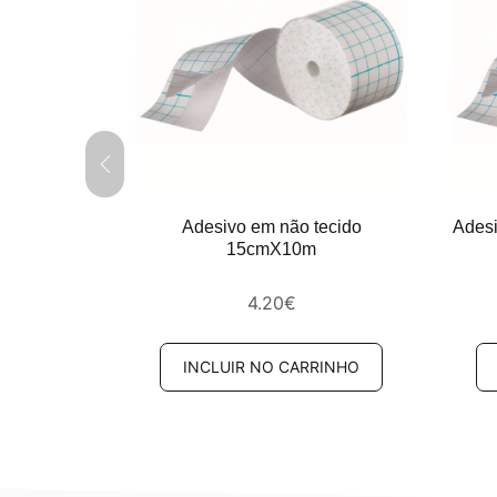
do 10cmx10m
Adesivo em não tecido
Ades
15cmX10m
4.20
€
RINHO
INCLUIR NO CARRINHO