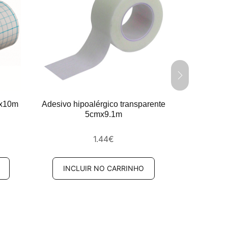
mx10m
Adesivo hipoalérgico transparente
Adesivo 
5cmx9.1m
1.44
€
INCLUIR NO CARRINHO
INCL