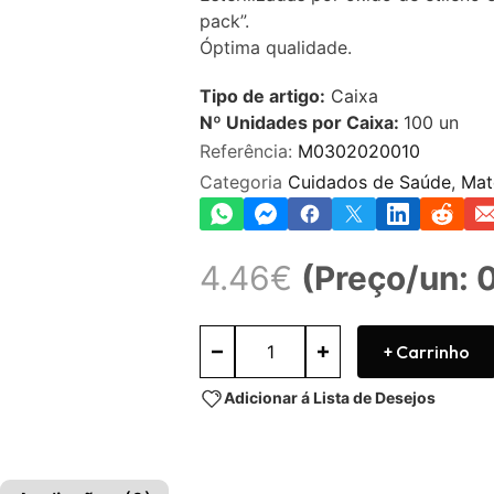
0
pack”.
de
5
Óptima qualidade.
Tipo de artigo:
Caixa
Nº Unidades por Caixa:
100
un
Referência:
M0302020010
Categoria
Cuidados de Saúde
,
Mat
4.46
€
(Preço/un: 
+ Carrinho
Adicionar á Lista de Desejos