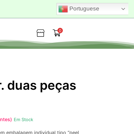
Portuguese
0
Loja
r. duas peças
entes)
Em Stock
 em embalagem individual tipo “peel