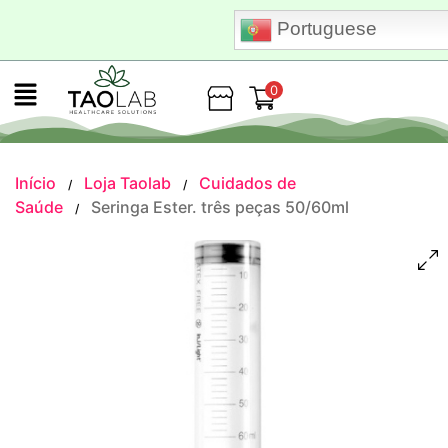
Portuguese
0
Loja
Início
Loja Taolab
Cuidados de
/
/
Saúde
Seringa Ester. três peças 50/60ml
/