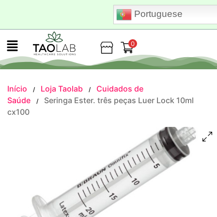
Portuguese
0
Loja
Início
Loja Taolab
Cuidados de
/
/
Saúde
Seringa Ester. três peças Luer Lock 10ml
/
cx100