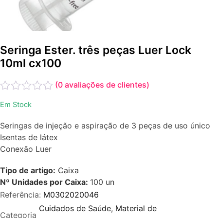
Seringa Ester. três peças Luer Lock
10ml cx100
(
0
avaliações de clientes)
Avaliação
Em Stock
0
de
Seringas de injeção e aspiração de 3 peças de uso único
5
Isentas de látex
Conexão Luer
Tipo de artigo:
Caixa
Nº Unidades por Caixa:
100
un
Referência:
M0302020046
Cuidados de Saúde
,
Material de
Categoria