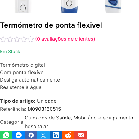
Termómetro de ponta flexivel
(
0
avaliações de clientes)
Avaliação
Em Stock
0
de
Termómetro digital
5
Com ponta flexível.
Desliga automaticamente
Resistente à água
Tipo de artigo:
Unidade
Referência:
M0903160515
Cuidados de Saúde
,
Mobiliário e equipamento
Categoria
hospitalar