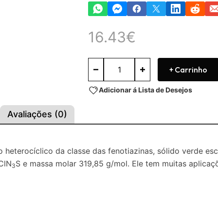
16.43
€
+ Carrinho
Adicionar á Lista de Desejos
Avaliações (0)
eterocíclico da classe das fenotiazinas, sólido verde es
ClN
S e massa molar 319,85 g/mol. Ele tem muitas aplica
3