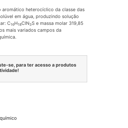
aromático heterocíclico da classe das
 solúvel em água, produzindo solução
ar: C
H
ClN
S e massa molar 319,85
16
18
3
nos mais variados campos da
química.
iste-se, para ter acesso a produtos
tividade!
/químico