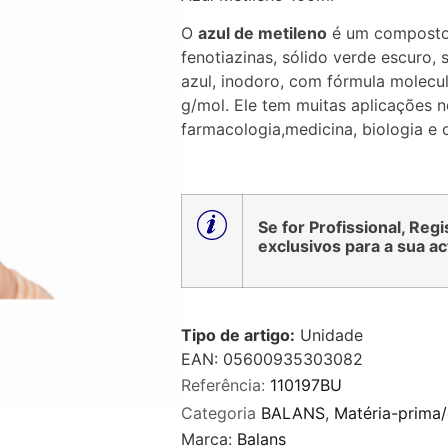
0
de
O
azul de metileno
é um composto 
5
fenotiazinas, sólido verde escuro,
azul, inodoro, com fórmula molecul
g/mol. Ele tem muitas aplicações 
farmacologia,medicina, biologia e 
Se for Profissional, Reg
exclusivos para a sua ac
Tipo de artigo:
Unidade
EAN: 05600935303082
Referência:
110197BU
Categoria
BALANS
,
Matéria-prima
Marca:
Balans