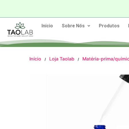
Início
Sobre Nós
Produtos
Início
Loja Taolab
Matéria-prima/quími
/
/