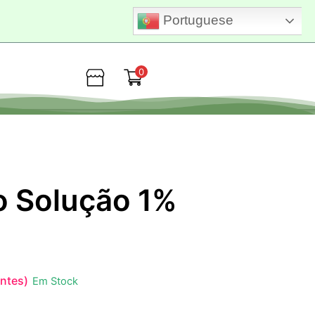
Portuguese
0
Loja
o Solução 1%
entes)
Em Stock