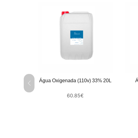
Água Oxigenada (110v) 33% 20L
Á
onizada 5L
60.85
€