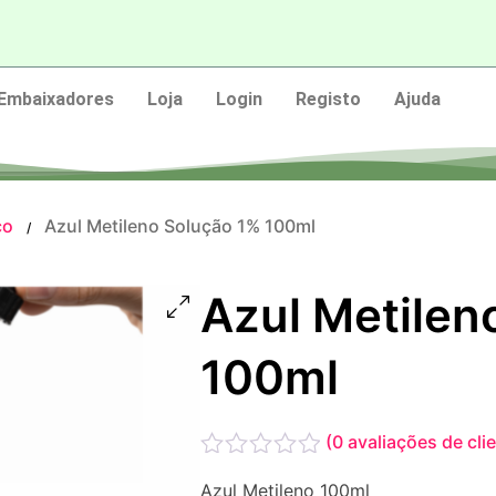
Embaixadores
Loja
Login
Registo
Ajuda
co
Azul Metileno Solução 1% 100ml
/
Azul Metilen
100ml
(
0
avaliações de cli
Avaliação
Azul Metileno 100ml