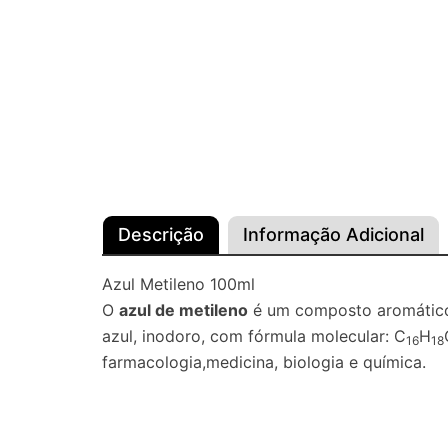
Descrição
Informação Adicional
Azul Metileno 100ml
O
azul de metileno
é um composto aromático h
azul, inodoro, com fórmula molecular: C
H
16
18
farmacologia,medicina, biologia e química.