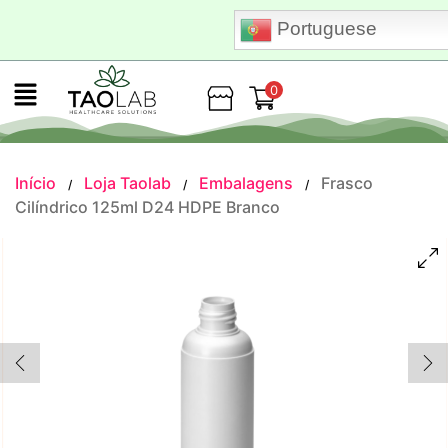
Portuguese
0
Loja
Início
Loja Taolab
Embalagens
Frasco
/
/
/
Cilíndrico 125ml D24 HDPE Branco