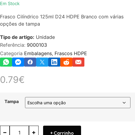
Avaliação
Em Stock
0
de
Frasco Cilíndrico 125ml D24 HDPE Branco com várias
5
opções de tampa
Tipo de artigo:
Unidade
Referência:
9000103
Categoria
Embalagens
,
Frascos HDPE
0.79
€
Tampa
+ Carrinho