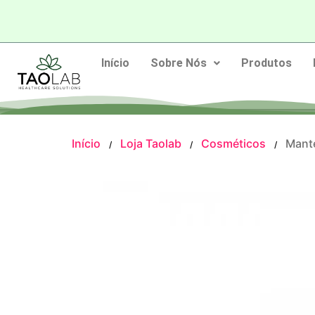
Início
Sobre Nós
Produtos
Início
Loja Taolab
Cosméticos
Mante
/
/
/