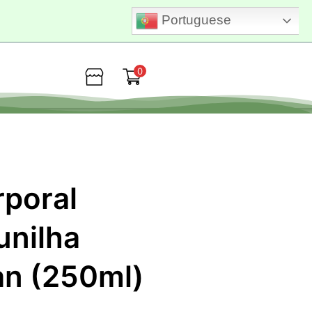
Portuguese
0
Loja
rporal
unilha
an (250ml)