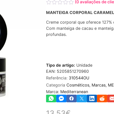
(
0
avaliações de cli
Avaliação
MANTEIGA CORPORAL CARAMELO
0
de
Creme corporal que oferece 127% d
5
Com manteiga de cacau e manteiga 
profundas.
Tipo de artigo:
Unidade
EAN: 5205851270960
Referência:
310544OU
Categoria
Cosméticos
,
Marcas
,
ME
Marca:
Mediterranean
13.53
€