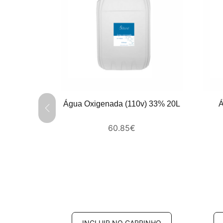
Água Oxigenada (110v) 33% 20L
Á
onizada 5L
60.85
€
RINHO
INCLUIR NO CARRINHO