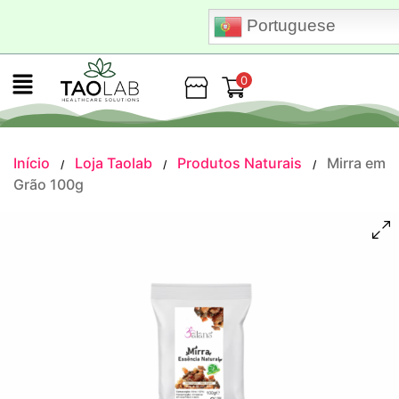
Portuguese
0
Loja
Início
Loja Taolab
Produtos Naturais
Mirra em
/
/
/
Grão 100g