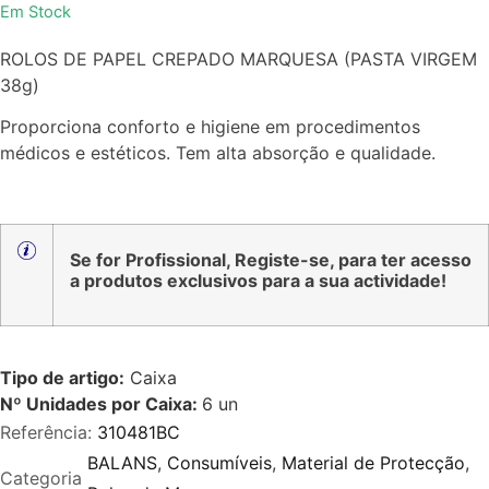
Em Stock
0
de
ROLOS DE PAPEL CREPADO MARQUESA (PASTA VIRGEM
5
38g)
Proporciona conforto e higiene em procedimentos
médicos e estéticos. Tem alta absorção e qualidade.
Se for Profissional, Registe-se, para ter acesso
a produtos exclusivos para a sua actividade!
Tipo de artigo:
Caixa
Nº Unidades por Caixa:
6
un
Referência:
310481BC
BALANS
,
Consumíveis
,
Material de Protecção
,
Categoria