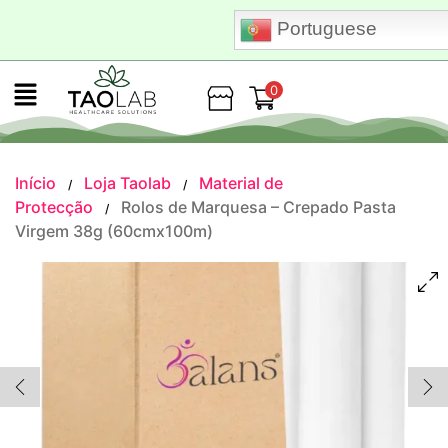
Portuguese
0
Loja
Início
Loja Taolab
Material de
/
/
Protecção
Rolos de Marquesa – Crepado Pasta
/
Virgem 38g (60cmx100m)