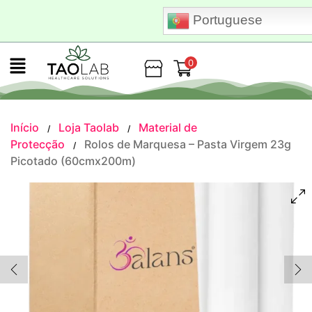
Portuguese
0
Loja
Início
Loja Taolab
Material de
/
/
Protecção
Rolos de Marquesa – Pasta Virgem 23g
/
Picotado (60cmx200m)