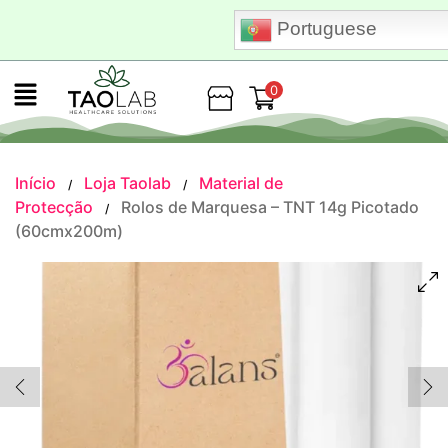
Portuguese
0
Loja
Início
Loja Taolab
Material de
/
/
Protecção
Rolos de Marquesa – TNT 14g Picotado
/
(60cmx200m)