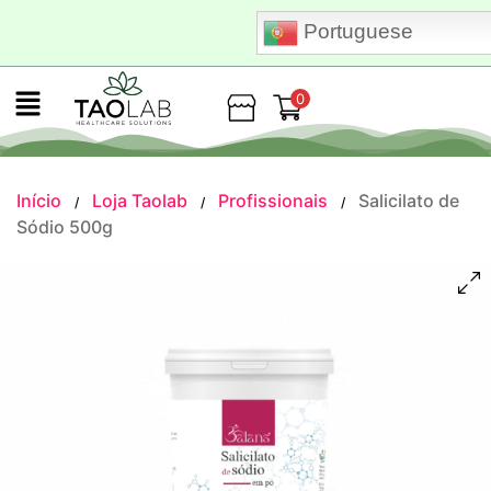
Portuguese
0
Loja
Início
Loja Taolab
Profissionais
Salicilato de
/
/
/
Sódio 500g