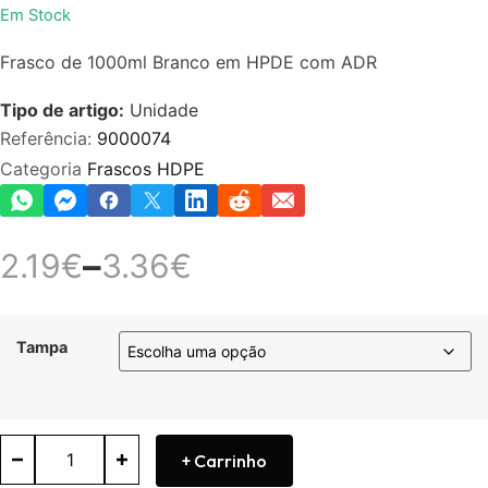
Avaliação
Em Stock
0
de
Frasco de 1000ml Branco em HPDE com ADR
5
Tipo de artigo:
Unidade
Referência:
9000074
Categoria
Frascos HDPE
–
2.19
€
3.36
€
Tampa
+ Carrinho