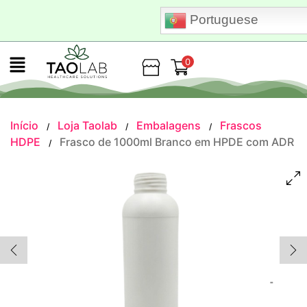
Portuguese
0
Loja
Início
Loja Taolab
Embalagens
Frascos
/
/
/
HDPE
Frasco de 1000ml Branco em HPDE com ADR
/